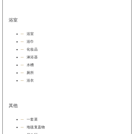
浴室
浴室
浴巾
化妆品
淋浴器
水槽
厕所
浴衣
其他
一套菜
地毯复盖物