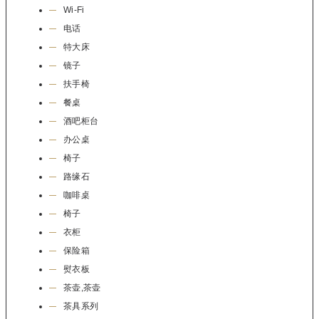
Wi-Fi
电话
特大床
镜子
扶手椅
餐桌
酒吧柜台
办公桌
椅子
路缘石
咖啡桌
椅子
衣柜
保险箱
熨衣板
茶壶,茶壶
茶具系列