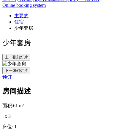
Online booking system
主要的
住宿
少年套房
少年套房
上一张幻灯片
下一张幻灯片
预订
房间描述
2
面积:
61 m
:
x
3
床位:
1